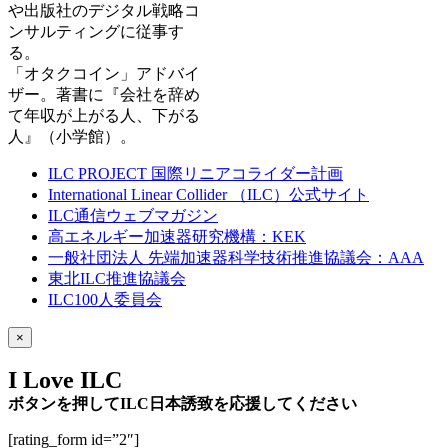
や出版社のデジタル戦略コ
ンサルティングに従事す
る。
「オタクコイン」アドバイ
ザー。著書に『会社を辞め
て年収が上がる人、下がる
人』（小学館）。
ILC PROJECT 国際リニアコライダー計画
International Linear Collider （ILC）公式サイト
ILC通信ウェブマガジン
高エネルギー加速器研究機構：KEK
一般社団法人 先端加速器科学技術推進協議会：AAA
東北ILC推進協議会
ILC100人委員会
×
I Love ILC
ボタンを押してILC日本誘致を応援してください
[rating_form id=”2″]