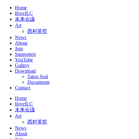
…
Home
IloveILC
未来会議
Art
西村英哲
News
About
Join
Supporters
YouTube
Gallery
Download
Tatoo Seal
Documents
Contact
Home
IloveILC
未来会議
Art
西村英哲
News
About