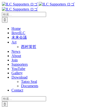
Skip
to
content
検
索
…
Home
IloveILC
未来会議
Art
西村英哲
News
About
Join
Supporters
YouTube
Gallery
Download
Tatoo Seal
Documents
Contact
検
索