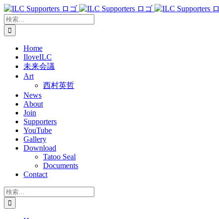
Skip
to
検
content
索
…
Home
IloveILC
未来会議
Art
西村英哲
News
About
Join
Supporters
YouTube
Gallery
Download
Tatoo Seal
Documents
Contact
検
索
…