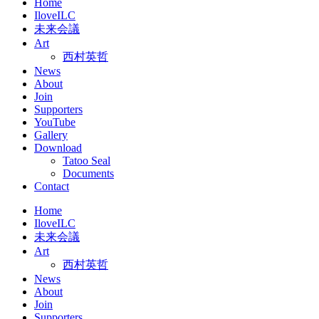
Home
IloveILC
未来会議
Art
西村英哲
News
About
Join
Supporters
YouTube
Gallery
Download
Tatoo Seal
Documents
Contact
Home
IloveILC
未来会議
Art
西村英哲
News
About
Join
Supporters