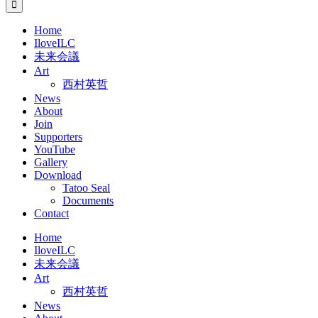
Home
IloveILC
未来会議
Art
西村英哲
News
About
Join
Supporters
YouTube
Gallery
Download
Tatoo Seal
Documents
Contact
Home
IloveILC
未来会議
Art
西村英哲
News