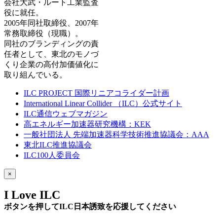
会社大武・ルート工業監査
役に就任。
2005年同社取締役、2007年
常務取締役（現職）。
同社のブランディングの責
任者として、東北のモノづ
くり企業の高付加価値化に
取り組んでいる。
ILC PROJECT 国際リニアコライダー計画
International Linear Collider （ILC）公式サイト
ILC通信ウェブマガジン
高エネルギー加速器研究機構：KEK
一般社団法人 先端加速器科学技術推進協議会：AAA
東北ILC推進協議会
ILC100人委員会
×
I Love ILC
ボタンを押してILC日本誘致を応援してください