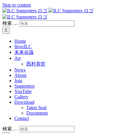
Skip to content
検索 …
Home
IloveILC
未来会議
Art
西村英哲
News
About
Join
Supporters
YouTube
Gallery
Download
Tatoo Seal
Documents
Contact
検索 …