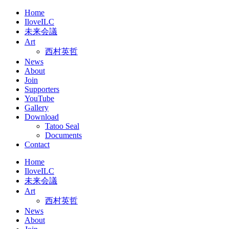
…
Home
IloveILC
未来会議
Art
西村英哲
News
About
Join
Supporters
YouTube
Gallery
Download
Tatoo Seal
Documents
Contact
Home
IloveILC
未来会議
Art
西村英哲
News
About