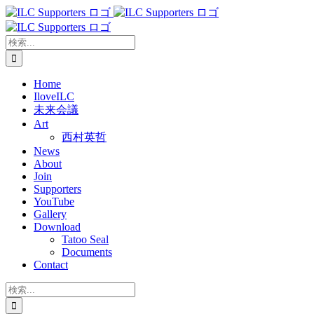
Skip
to
content
検
索
…
Home
IloveILC
未来会議
Art
西村英哲
News
About
Join
Supporters
YouTube
Gallery
Download
Tatoo Seal
Documents
Contact
検
索